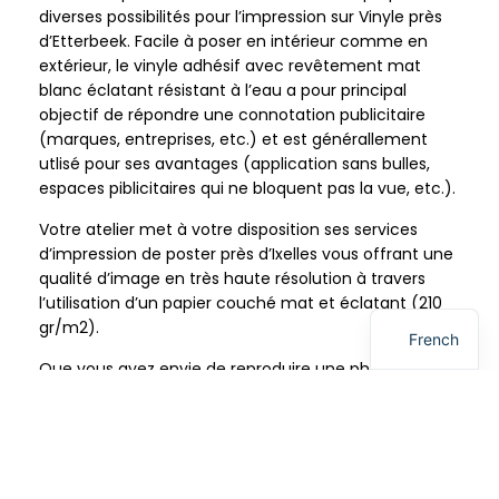
diverses possibilités pour l’impression sur Vinyle près
d’Etterbeek. Facile à poser en intérieur comme en
extérieur, le vinyle adhésif avec revêtement mat
blanc éclatant résistant à l’eau a pour principal
objectif de répondre une connotation publicitaire
(marques, entreprises, etc.) et est générallement
utlisé pour ses avantages (application sans bulles,
espaces piblicitaires qui ne bloquent pas la vue, etc.).
Votre atelier met à votre disposition ses services
d’impression de poster près d’Ixelles vous offrant une
qualité d’image en très haute résolution à travers
l’utilisation d’un papier couché mat et éclatant (210
English
gr/m2).
French
Que vous ayez envie de reproduire une photo ou un
poster sur un textile spécifique, votre atelier de
numérisation vous offre la possibilité de réaliser cette
envie à travers son service d’impression sur toile près
d’Uccle.